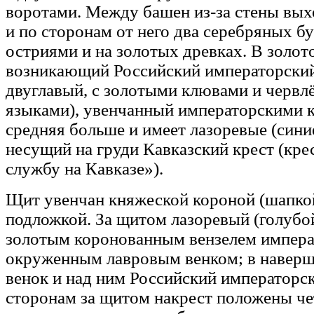
воротами. Между башен из-за стены вых
и по сторонам от него два серебряных б
остриями и на золотых древках. В золот
возникающий Российский императорский
двуглавый, с золотыми клювами и червл
языками), увенчанный императорскими к
средняя больше и имеет лазоревые (сини
несущий на груди Кавказский крест (кре
службу на Кавказе»).
Щит увенчан княжеской короной (шапкой
подложкой. За щитом лазоревый (голубо
золотым коронованным вензелем императ
окруженным лавровым венком; в навер
венок и над ним Российский императорск
сторонам за щитом накрест положены ч