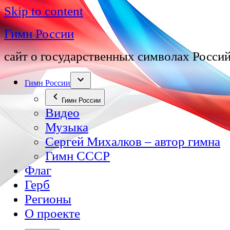
Skip to content
Гимн России
сайт о государственных символах Росси
Гимн России
Гимн России
Видео
Музыка
Сергей Михалков – автор гимна
Гимн СССР
Флаг
Герб
Регионы
О проекте