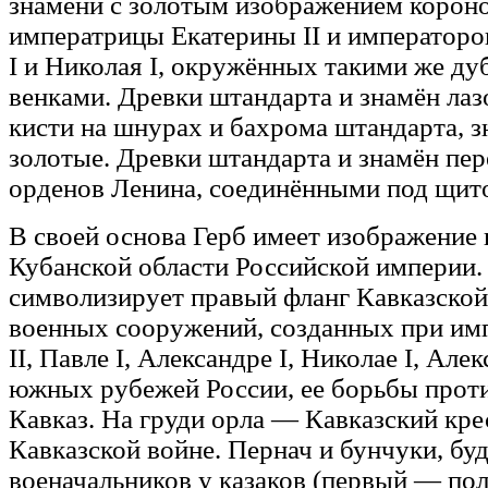
знамени с золотым изображением корон
императрицы Екатерины II и императоров
I и Николая I, окружённых такими же д
венками. Древки штандарта и знамён лаз
кисти на шнурах и бахрома штандарта, 
золотые. Древки штандарта и знамён пе
орденов Ленина, соединёнными под щит
В своей основа Герб имеет изображение 
Кубанской области Российской империи.
символизирует правый фланг Кавказско
военных сооружений, созданных при им
II, Павле I, Александре I, Николае I, Але
южных рубежей России, ее борьбы проти
Кавказ. На груди орла — Кавказский кре
Кавказской войне. Пернач и бунчуки, бу
военачальников у казаков (первый — пол